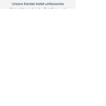
Unsere Kanzlei bietet umfassende
Unterstützung bei der Erstellung und
Überprüfung von Verträgen in allen
Kompetenzbereichen. Dazu gehören
Kaufverträge, Allgemeine
Geschäftsbedingungen und vieles mehr.
Mehr erfahren
Kontaktieren Sie uns
hier für eine
Rechtsberatung.